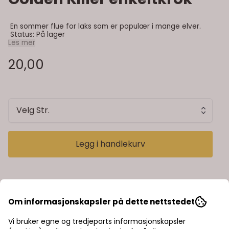
En sommer flue for laks som er populær i mange elver.
Status: På lager
Les mer
20,00
Velg Str.
Legg i handlekurv
Informasjon
Om informasjonskapsler på dette nettstedet
Vi bruker egne og tredjeparts informasjonskapsler
En sommer flue for laks som er populær i