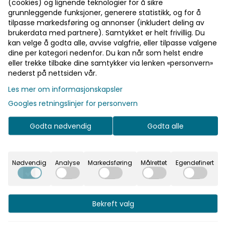
(cookies) og lignende teknologier for å sikre
mange elver.
grunnleggende funksjoner, generere statistikk, og for å
tilpasse markedsføring og annonser (inkludert deling av
Status: På lager
brukerdata med partnere). Samtykket er helt frivillig. Du
kan velge å godta alle, avvise valgfrie, eller tilpasse valgene
dine per kategori nedenfor. Du kan når som helst endre
eller trekke tilbake dine samtykker via lenken «personvern»
Kunder kjøpte også
nederst på nettsiden vår.
Les mer om informasjonskapsler
Googles retningslinjer for personvern
Godta nødvendig
Godta alle
Nødvendig
Analyse
Markedsføring
Målrettet
Egendefinert
Bekreft valg