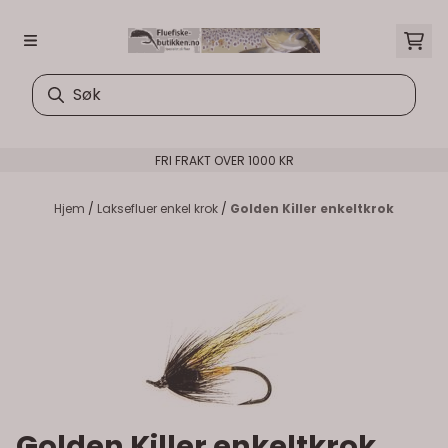
Hopp til innhold
FRI FRAKT OVER 1000 KR
Hjem
/
Laksefluer enkel krok
/
Golden Killer enkeltkrok
Golden Killer enkeltkrok