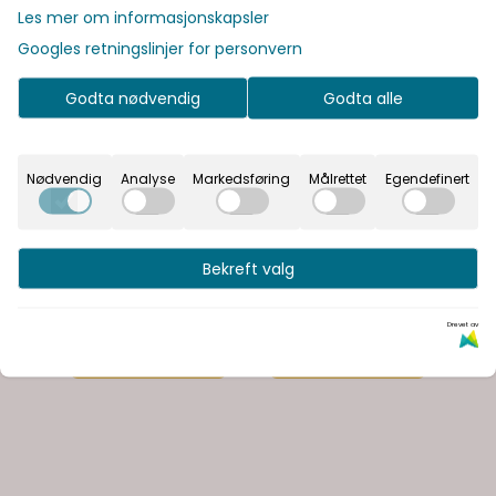
Les mer om informasjonskapsler
Googles retningslinjer for personvern
Godta nødvendig
Godta alle
Nødvendig
Analyse
Markedsføring
Målrettet
Egendefinert
Bekreft valg
Fluer for
Fluer for høyfjellet
rennende vann
398,75
315,00
Drevet av
Kjøp
Kjøp