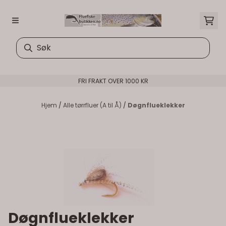
Hopp til innhold
FRI FRAKT OVER 1000 KR
Hjem
/
Alle tørrfluer (A til Å)
/
Døgnflueklekker
Døgnflueklekker