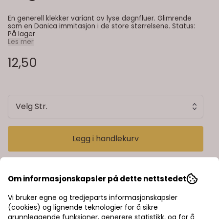
En generell klekker variant av lyse døgnfluer. Glimrende
som en Danica immitasjon i de store størrelsene. Status:
På lager
Les mer
12,50
Velg Str.
Legg i handlekurv
Om informasjonskapsler på dette nettstedet
Informasjon
Vi bruker egne og tredjeparts informasjonskapsler
(cookies) og lignende teknologier for å sikre
En generell klekker variant av lyse døgnfluer.
grunnleggende funksjoner, generere statistikk, og for å