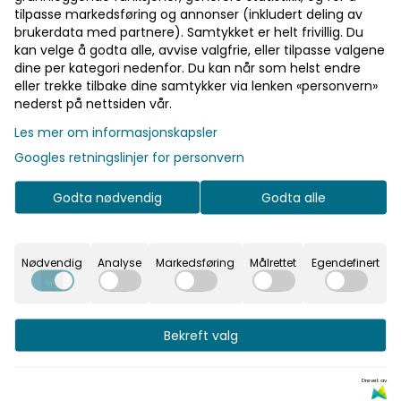
Glimrende som en Danica immitasjon i de store
tilpasse markedsføring og annonser (inkludert deling av
brukerdata med partnere). Samtykket er helt frivillig. Du
størrelsene.
kan velge å godta alle, avvise valgfrie, eller tilpasse valgene
dine per kategori nedenfor. Du kan når som helst endre
Status: På lager
eller trekke tilbake dine samtykker via lenken «personvern»
nederst på nettsiden vår.
Les mer om informasjonskapsler
Googles retningslinjer for personvern
Kunder kjøpte også
Godta nødvendig
Godta alle
Nødvendig
Analyse
Markedsføring
Målrettet
Egendefinert
Bekreft valg
Drevet av