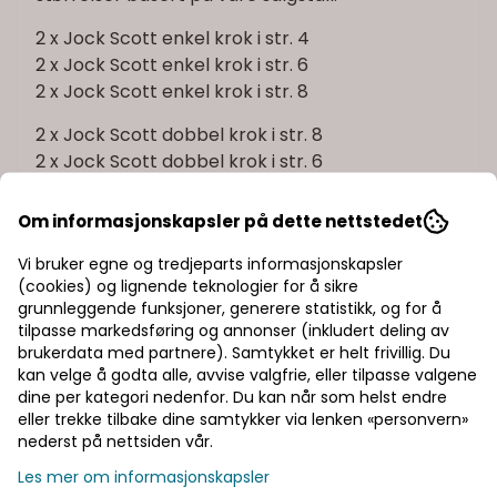
2 x Jock Scott enkel krok i str. 4
2 x Jock Scott enkel krok i str. 6
2 x Jock Scott enkel krok i str. 8
2 x Jock Scott dobbel krok i str. 8
2 x Jock Scott dobbel krok i str. 6
2 x Green highlander enkel krok i str. 8
Om informasjonskapsler på dette nettstedet
2 x Green highlander dobbel krok i str. 8
Vi bruker egne og tredjeparts informasjonskapsler
(cookies) og lignende teknologier for å sikre
2 x Peter Rose dobbel krok i str. 6
grunnleggende funksjoner, generere statistikk, og for å
2 x Peter Rose dobbel krok i str. 8
tilpasse markedsføring og annonser (inkludert deling av
brukerdata med partnere). Samtykket er helt frivillig. Du
2 x Ally's shrimp enkel krok i 8
kan velge å godta alle, avvise valgfrie, eller tilpasse valgene
dine per kategori nedenfor. Du kan når som helst endre
eller trekke tilbake dine samtykker via lenken «personvern»
2 x Ally's shrimp dobbel krok i 8
nederst på nettsiden vår.
2 x Thunder & lightning dobbel krok i str. 8
Les mer om informasjonskapsler
2 x Thunder & lightning dobbel krok i str. 4