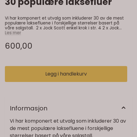
30 populære laksefluer
Vi har komponert et utvalg som inkluderer 30 av de mest
populære laksefluene i forskjellige størrelser basert på
våre salgstall. 2 x Jock Scott enkel krok i str. 4 2 x Jock
Scott enkel krok i str. 6 2 x Jock Scott enkel krok i str. 8 2 x
Les mer
Jock Scott dobbel krok i str. 8 2 x Jock Scott dobbel krok i
str. 6 2 x Green highlander enkel krok i str. 8 2 x Green
600,00
highlander dobbel krok i str. 8 2 x Peter Rose dobbel krok i
str. 6 2 x Peter Rose dobbel krok i str. 8 2 x Ally's shrimp
enkel krok i 8 2 x Ally's shrimp dobbel krok i 8 2 x Thunder &
lightning dobbel krok i str. 8 2 x Thunder & lightning dobbel
krok i str. 4 2 x Thunder & lightning dobbel krok i str. 6 2 x
Gold cossebom enkel krok i str. 8
Legg i handlekurv
Informasjon
Vi har komponert et utvalg som inkluderer 30 av
de mest populære laksefluene i forskjellige
størrelser basert på våre salgstall.